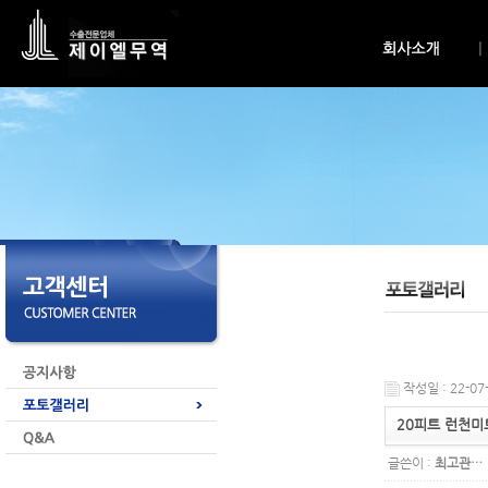
작성일 : 22-07-
20피트 런천미
글쓴이 :
최고관…