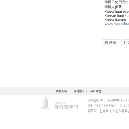
韓國日化用品出
韓國人參茶。
Korea food expo
Korean food sup
Korea trading,
www.worldjltr